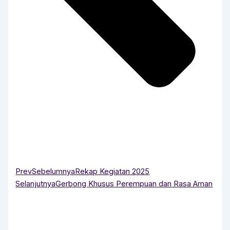
Prev
Sebelumnya
Rekap Kegiatan 2025
Selanjutnya
Gerbong Khusus Perempuan dan Rasa Aman