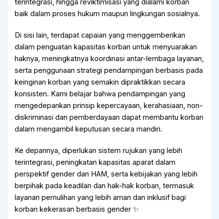
terintegrasi, hingga reviktimisasi yang dialami korban
baik dalam proses hukum maupun lingkungan sosialnya.
Di sisi lain, terdapat capaian yang menggemberikan
dalam penguatan kapasitas korban untuk menyuarakan
haknya, meningkatnya koordinasi antar-lembaga layanan,
serta penggunaan strategi pendampingan berbasis pada
keinginan korban yang semakin dipraktikkan secara
konsisten. Kami belajar bahwa pendampingan yang
mengedepankan prinsip kepercayaan, kerahasiaan, non-
diskriminasi dan pemberdayaan dapat membantu korban
dalam mengambil keputusan secara mandiri.
Ke depannya, diperlukan sistem rujukan yang lebih
terintegrasi, peningkatan kapasitas aparat dalam
perspektif gender dan HAM, serta kebijakan yang lebih
berpihak pada keadilan dan hak-hak korban, termasuk
layanan pemulihan yang lebih aman dan inklusif bagi
korban kekerasan berbasis gender ✨