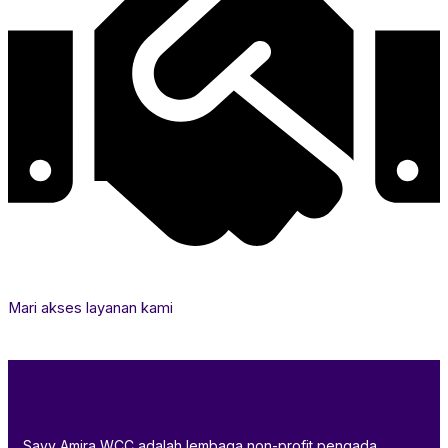
Mari akses layanan kami
Savy Amira WCC adalah lembaga non-profit pengada