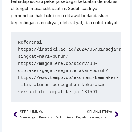
terhadap isu-isu pekerja sebagai kekuatan demokrasi
di tengah masa sulit saat ini. Sudah saatnya
pemenuhan hak-hak buruh dikawal berlandaskan
kepentingan dari rakyat, oleh rakyat, dan untuk rakyat.
Referensi
https://instiki.ac.id/2024/05/01/sejarah-
singkat-hari-buruh/
https://magdalene.co/story/uu-
ciptaker-gagal-sejahterakan-buruh/
https://www.tempo.co/ekonomi/kemnaker-
rilis-aturan-pencegahan-kekerasan-
seksual-di-tempat-kerja-181591
SEBELUMNYA
SELANJUTNYA
Prev
Next
Membangun Kesadaran Adil dan Setara Gender Bersama Savy Amira WCC di Hari Kartini 2025
Rekap Kegiatan Penanganan dan Pencegahan Kekerasan Berbasis Gender 2024