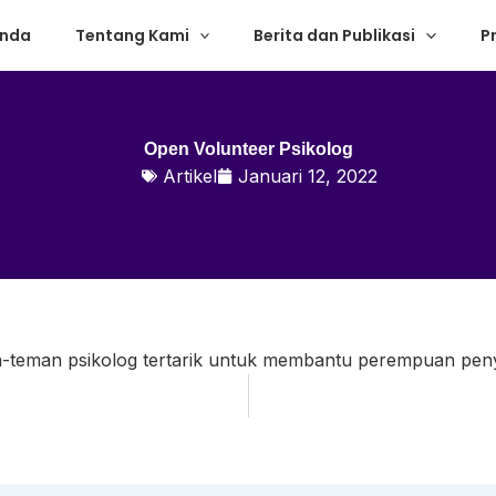
anda
Tentang Kami
Berita dan Publikasi
P
Open Volunteer Psikolog
Artikel
Januari 12, 2022
man-teman psikolog tertarik untuk membantu perempuan pen