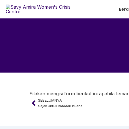
Lewati
Ber
ke
konten
Silakan mengisi form berikut ini apabila te
SEBELUMNYA
Prev
Sajak Untuk Bidadari Buana