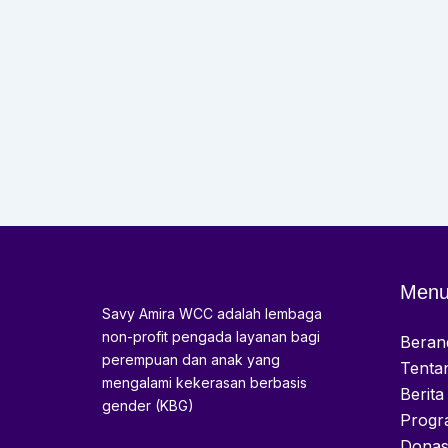
Men
Savy Amira WCC adalah lembaga
non-profit pengada layanan bagi
Beran
perempuan dan anak yang
Tenta
mengalami kekerasan berbasis
Berita
gender (KBG)
Progr
Donas