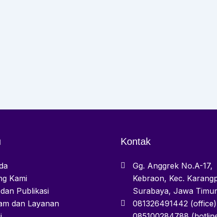
u
Kontak
da
Gg. Anggrek No.A-17,
ng Kami
Kebraon, Kec. Karangp
 dan Publikasi
Surabaya, Jawa Timu
am dan Layanan
081326491442 (office)
i
085100284788 (hotlin