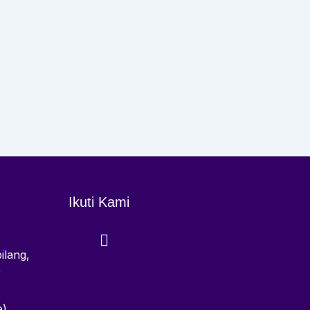
Ikuti Kami
ilang,
r
e)