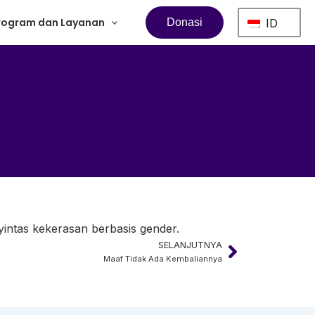
rogram dan Layanan
ID
Donasi
yintas kekerasan berbasis gender.
SELANJUTNYA
Next
Maaf Tidak Ada Kembaliannya