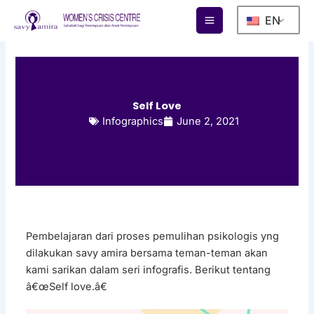
Skip
EN
to
content
Self Love
Infographics
June 2, 2021
Pembelajaran dari proses pemulihan psikologis yng
dilakukan savy amira bersama teman-teman akan
kami sarikan dalam seri infografis. Berikut tentang
â€œSelf love.â€