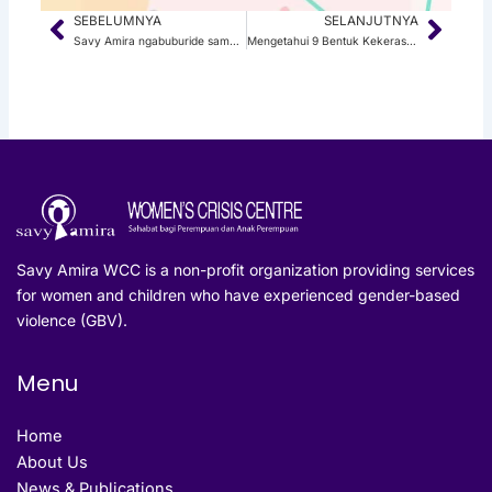
SEBELUMNYA
SELANJUTNYA
Prev
Next
Savy Amira ngabuburide sambil membagikan buku-buku
Mengetahui 9 Bentuk Kekerasan Seksual Dalam RUU PKS
Savy Amira WCC is a non-profit organization providing services
for women and children who have experienced gender-based
violence (GBV).
Menu
Home
About Us
News & Publications