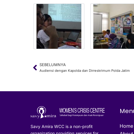
SEBELUMNYA
Prev
Audiensi dengan Kapolda dan Dirreskrimum Polda Jatim
Men
Home
Savy Amira WCC is a non-profit
organization providing services for
About