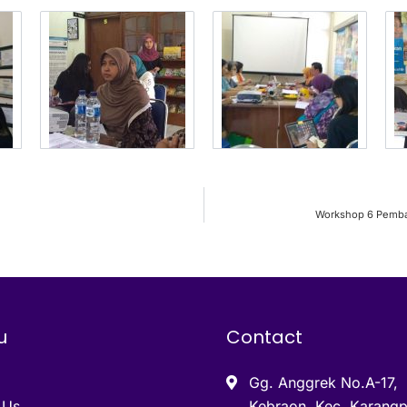
Workshop 6 Pemba
u
Contact
Gg. Anggrek No.A-17,
 Us
Kebraon, Kec. Karangp