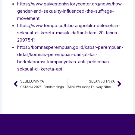
https://www.galvestonhistorycenter.org/news/how-
gender-and-sexuality-influenced-the-suffrage-
movement
https://www.tempo.co/hiburan/pelaku-pelecehan-
seksual-di-kereta-masuk-daftar-hitam-20-tahun-
2097541
https://komnasperempuan.go.id/kabar-perempuan-
detail/komnas-perempuan-dan-pt-kai-
berkolaborasi-kampanyekan-anti-pelecehan-
seksual-di-kereta-api
SEBELUMNYA
SELANJUTNYA
Prev
Next
CATAHU 2025: Pendampingan dan Penanganan Kasus Savy Amira
Mini-Workshop Fairway Nine Mall