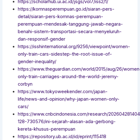
https://scholarhub.ui.ac.id/jsgs/vol7/iss2/1/
https://komnasperempuan.go.id/siaran-pers-
detail/siaran-pers-komnas-perempuan-
perempuan-mendesak-tanggung-jawab-negara-
benahi-sistem-transportasi-secara-menyeluruh-
dan-responsif-gender
https://isshinternational.org/9256/viewpoint/women-
only-train-cars-sidestep-the-root-issue-of-
gender-inequality/
https://www.theguardian.com/world/2015/aug/26/women
only-train-carriages-around-the-world-jeremy-
corbyn
https://www.tokyoweekender.com/japan-
life/news-and-opinion/why-japan-women-only-
cars/
https://www.cnbcindonesia.com/research/20260428140
128-730576/ini-sejarah-alasan-ada-gerbong-
kereta-khusus-perempuan
https://repository.ub.ac.id/id/eprint/115418