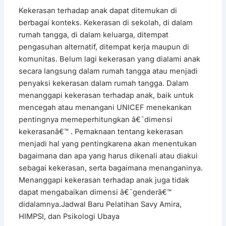
Kekerasan terhadap anak dapat ditemukan di
berbagai konteks. Kekerasan di sekolah, di dalam
rumah tangga, di dalam keluarga, ditempat
pengasuhan alternatif, ditempat kerja maupun di
komunitas. Belum lagi kekerasan yang dialami anak
secara langsung dalam rumah tangga atau menjadi
penyaksi kekerasan dalam rumah tangga. Dalam
menanggapi kekerasan terhadap anak, baik untuk
mencegah atau menangani UNICEF menekankan
pentingnya memeperhitungkan â€˜dimensi
kekerasanâ€™ . Pemaknaan tentang kekerasan
menjadi hal yang pentingkarena akan menentukan
bagaimana dan apa yang harus dikenali atau diakui
sebagai kekerasan, serta bagaimana menanganinya.
Menanggapi kekerasan terhadap anak juga tidak
dapat mengabaikan dimensi â€˜genderâ€™
didalamnya.Jadwal Baru Pelatihan Savy Amira,
HIMPSI, dan Psikologi Ubaya