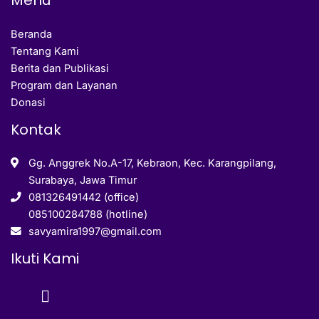
Menu
Beranda
Tentang Kami
Berita dan Publikasi
Program dan Layanan
Donasi
Kontak
Gg. Anggrek No.A-17, Kebraon, Kec. Karangpilang,
Surabaya, Jawa Timur
081326491442 (office)
085100284788 (hotline)
savyamira1997@gmail.com
Ikuti Kami