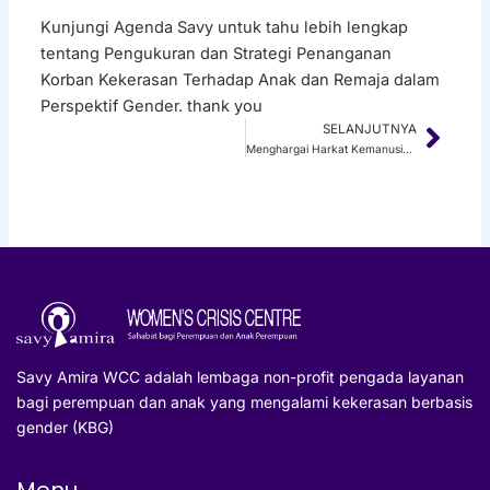
Kunjungi Agenda Savy untuk tahu lebih lengkap
tentang Pengukuran dan Strategi Penanganan
Korban Kekerasan Terhadap Anak dan Remaja dalam
Perspektif Gender. thank you
SELANJUTNYA
Next
Menghargai Harkat Kemanusiaan & Keberagaman dengan Menghapuskan Segala Bentuk Kekerasan
Savy Amira WCC adalah lembaga non-profit pengada layanan
bagi perempuan dan anak yang mengalami kekerasan berbasis
gender (KBG)