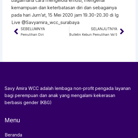
bagaimana cara mengelola emosi, mengenal
kemampuan dan keterbatasan diri dan sebagainya
pada hari Jum’at, 15 Mei 2020 jam 19.30-20.30 di Ig
Live @Savyamira_wcc_surabaya
SEBELUMNYA
SELANJUTNYA
Prev
Next
Pemulihan Diri
Bulletin Kebun Pemulihan Vol 5
Savy Amira WCC adalah lembaga non-profit pengada layanan
bagi perempuan dan anak yang mengalami kekerasan
berbasis gender (KBG)
Menu
Beranda