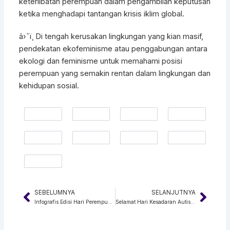
keterlibatan perempuan dalam pengambilan keputusan
ketika menghadapi tantangan krisis iklim global.
â›ˆï¸ Di tengah kerusakan lingkungan yang kian masif,
pendekatan ekofeminisme atau penggabungan antara
ekologi dan feminisme untuk memahami posisi
perempuan yang semakin rentan dalam lingkungan dan
kehidupan sosial.
SEBELUMNYA
SELANJUTNYA
Prev
Next
Infografis Edisi Hari Perempuan Internasional
Selamat Hari Kesadaran Autisme Sedunia ke-17 tahun