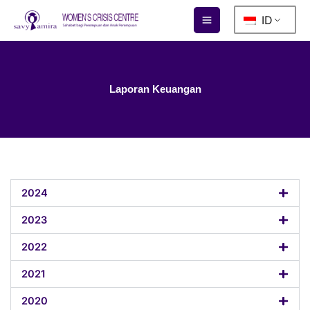
Lewati
ID
ke
konten
Laporan Keuangan
2024
2023
2022
2021
2020