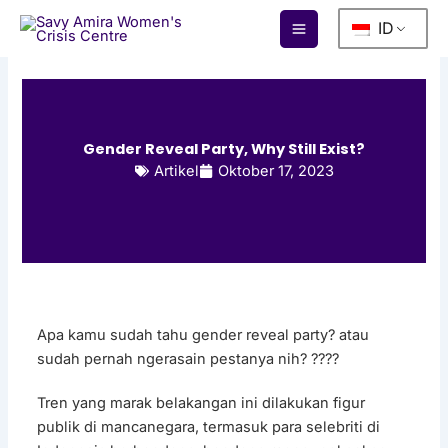
Lewati
ID
ke
konten
Gender Reveal Party, Why Still Exist?
Artikel
Oktober 17, 2023
Apa kamu sudah tahu gender reveal party? atau
sudah pernah ngerasain pestanya nih? ????
Tren yang marak belakangan ini dilakukan figur
publik di mancanegara, termasuk para selebriti di