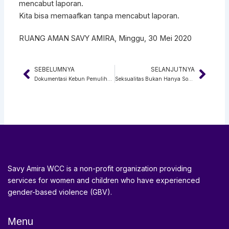
mencabut laporan.
Kita bisa memaafkan tanpa mencabut laporan.
RUANG AMAN SAVY AMIRA, Minggu, 30 Mei 2020
SEBELUMNYA
SELANJUTNYA
Prev
Next
Dokumentasi Kebun Pemulihan Gresik
Seksualitas Bukan Hanya Soal Hubungan Seks
Savy Amira WCC is a non-profit organization providing
services for women and children who have experienced
gender-based violence (GBV).
Menu