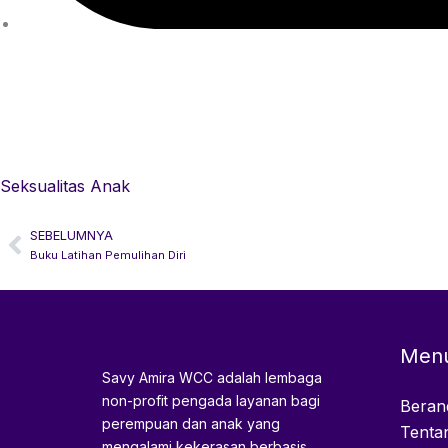
Seksualitas Anak
SEBELUMNYA
Prev
Buku Latihan Pemulihan Diri
Men
Savy Amira WCC adalah lembaga
non-profit pengada layanan bagi
Beran
perempuan dan anak yang
Tenta
mengalami kekerasan berbasis