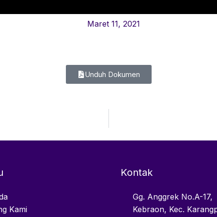
Maret 11, 2021
Unduh Dokumen
u
Kontak
da
Gg. Anggrek No.A-17,
ng Kami
Kebraon, Kec. Karangp