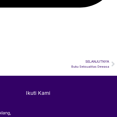
SELANJUTNYA
N
Buku Seksualitas Dewasa
Ikuti Kami
ilang,