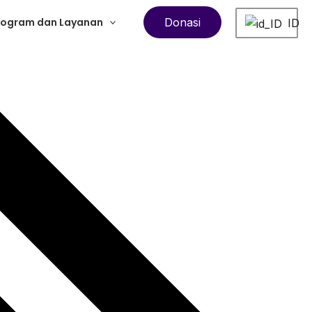
rogram dan Layanan
Donasi
ID